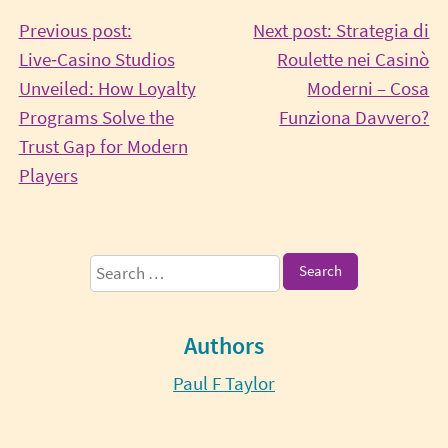
Post
Previous post:
Next post: Strategia di
Live‑Casino Studios
Roulette nei Casinò
navigation
Unveiled: How Loyalty
Moderni – Cosa
Co
Programs Solve the
Funziona Davvero?
Re
Trust Gap for Modern
Continue
Players
Reading
Sidebar
Search
for:
Authors
Paul F Taylor