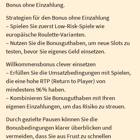
Bonus ohne Einzahlung.
Strategien für den Bonus ohne Einzahlung
– Spielen Sie zuerst Low‑Risk‑Spiele wie
europäische Roulette‑Varianten.
– Nutzen Sie die Bonusguthaben, um neue Slots zu
testen, bevor Sie eigenes Geld einsetzen.
Willkommensbonus clever einsetzen
– Erfüllen Sie die Umsatzbedingungen mit Spielen,
die eine hohe RTP (Return to Player) von
mindestens 96 % haben.
– Kombinieren Sie Bonusguthaben mit Ihren
eigenen Einzahlungen, um das Risiko zu streuen.
Durch gezielte Pausen können Sie die
Bonusbedingungen klarer überblicken und
vermeiden, dass Sie aus Frust zu schnellen