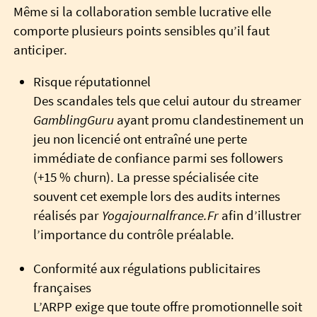
Même si la collaboration semble lucrative elle
comporte plusieurs points sensibles qu’il faut
anticiper.
Risque réputationnel
Des scandales tels que celui autour du streamer
GamblingGuru
ayant promu clandestinement un
jeu non licencié ont entraîné une perte
immédiate de confiance parmi ses followers
(+15 % churn). La presse spécialisée cite
souvent cet exemple lors des audits internes
réalisés par
Yogajournalfrance.Fr
afin d’illustrer
l’importance du contrôle préalable.
Conformité aux régulations publicitaires
françaises
L’ARPP exige que toute offre promotionnelle soit