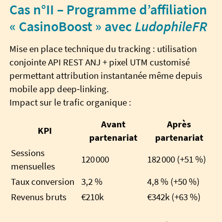
Cas n°II – Programme d’affiliation
« CasinoBoost » avec
LudophileFR
Mise en place technique du tracking : utilisation
conjointe API REST ANJ + pixel UTM customisé
permettant attribution instantanée même depuis
mobile app deep‑linking.
Impact sur le trafic organique :
Avant
Après
KPI
partenariat
partenariat
Sessions
120 000
182 000 (+51 %)
mensuelles
Taux conversion
3,2 %
4,8 % (+50 %)
Revenus bruts
€210k
€342k (+63 %)