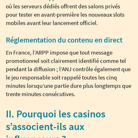
où les serveurs dédiés offrent des salons privés
pour tester en avant‑première les nouveaux slots
mobiles avant leur lancement officiel.
Réglementation du contenu en direct
En France, l’ARPP impose que tout message
promotionnel soit clairement identifié comme tel
pendant la diffusion ; l’ANJ contrôle également que
le jeu responsable soit rappelé toutes les cinq
minutes lorsqu’une partie dure plus longtemps que
trente minutes consécutives.
II. Pourquoi les casinos
s’associent‑ils aux