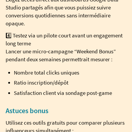
Studio partagés afin que vous puissiez suivre
conversions quotidiennes sans intermédiaire
opaque.
4️⃣ Testez via un pilote court avant un engagement
long terme
Lancer une micro‑campagne “Weekend Bonus”
pendant deux semaines permettrait mesurer :
Nombre total clicks uniques
Ratio inscription/dépôt
Satisfaction client via sondage post‑game
Astuces bonus
Utilisez ces outils gratuits pour comparer plusieurs
influenceurs simultanément :