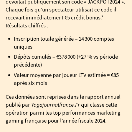
dévoilait publiquement son code « JACKPOT2024 ».
Chaque fois qu’un spectateur utilisait ce code il
recevait immédiatement €5 crédit bonus.*
Résultats chiffrés :
Inscription totale générée = 14 300 comptes
uniques
Dépôts cumulés = €378 000 (+27 % vs période
précédente)
Valeur moyenne par joueur LTV estimée = €85
après six mois
Ces données sont reprises dans le rapport annuel
publié par
Yogajournalfrance.Fr
qui classe cette
opération parmi les top performances marketing
gaming française pour l’année fiscale 2024.