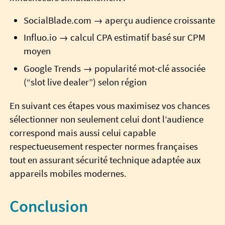
SocialBlade.com → aperçu audience croissante
Influo.io → calcul CPA estimatif basé sur CPM
moyen
Google Trends → popularité mot‐clé associée
(“slot live dealer”) selon région
En suivant ces étapes vous maximisez vos chances
sélectionner non seulement celui dont l’audience
correspond mais aussi celui capable
respectueusement respecter normes françaises
tout en assurant sécurité technique adaptée aux
appareils mobiles modernes.
Conclusion