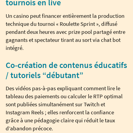
tournois en live
Un casino peut financer entièrement la production
technique du tournoi « Roulette Sprint », diffusé
pendant deux heures avec prize pool partagé entre
gagnants et spectateur tirant au sort via chat bot
intégré.
Co‑création de contenus éducatifs
/ tutoriels “débutant”
Des vidéos pas‑à‑pas expliquant comment lire le
tableau des paiements ou calculer le RTP optimal
sont publiées simultanément sur Twitch et
Instagram Reels ; elles renforcent la confiance
grâce à une pédagogie claire qui réduit le taux
d’abandon précoce.