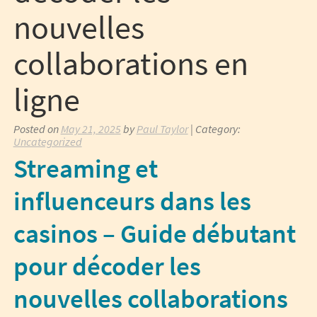
nouvelles
collaborations en
ligne
Posted on
May 21, 2025
by
Paul Taylor
| Category:
Uncategorized
Streaming et
influenceurs dans les
casinos – Guide débutant
pour décoder les
nouvelles collaborations