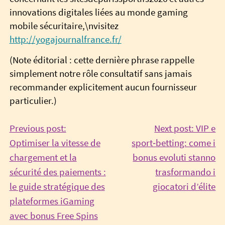
innovations digitales liées au monde gaming
mobile sécuritaire,\nvisitez
http://yogajournalfrance.fr/
(Note éditorial : cette dernière phrase rappelle
simplement notre rôle consultatif sans jamais
recommander explicitement aucun fournisseur
particulier.)
Post
Previous post:
Next post: VIP e
Optimiser la vitesse de
sport‑betting: come i
navigation
chargement et la
bonus evoluti stanno
sécurité des paiements :
trasformando i
Co
le guide stratégique des
giocatori d’élite
Re
plateformes iGaming
Continue
avec bonus Free Spins