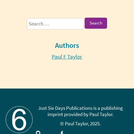
Reading
Sidebar
Search
for:
Authors
Paul F Taylor
Just Six Days Publications is a publishing
imprint provided by Paul Taylor.
© Paul Taylor, 2025.
Visit
Link
Follow
Like
Subscribe