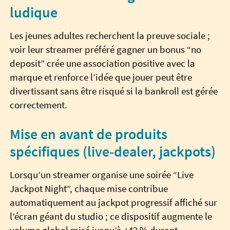
ludique
Les jeunes adultes recherchent la preuve sociale ;
voir leur streamer préféré gagner un bonus “no
deposit” crée une association positive avec la
marque et renforce l’idée que jouer peut être
divertissant sans être risqué si la bankroll est gérée
correctement.
Mise en avant de produits
spécifiques (live‑dealer, jackpots)
Lorsqu’un streamer organise une soirée “Live
Jackpot Night”, chaque mise contribue
automatiquement au jackpot progressif affiché sur
l’écran géant du studio ; ce dispositif augmente le