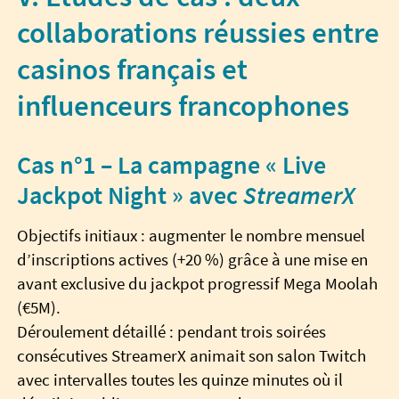
collaborations réussies entre
casinos français et
influenceurs francophones
Cas n°1 – La campagne « Live
Jackpot Night » avec
StreamerX
Objectifs initiaux : augmenter le nombre mensuel
d’inscriptions actives (+20 %) grâce à une mise en
avant exclusive du jackpot progressif Mega Moolah
(€5M).
Déroulement détaillé : pendant trois soirées
consécutives StreamerX animait son salon Twitch
avec intervalles toutes les quinze minutes où il