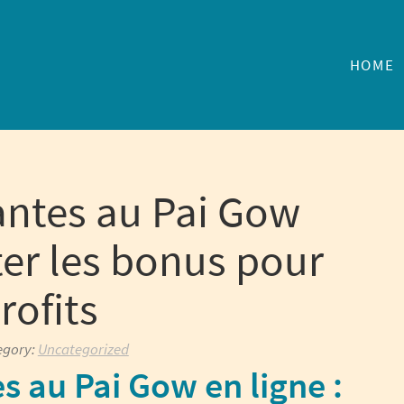
HOME
antes au Pai Gow
iter les bonus pour
rofits
egory:
Uncategorized
s au Pai Gow en ligne :