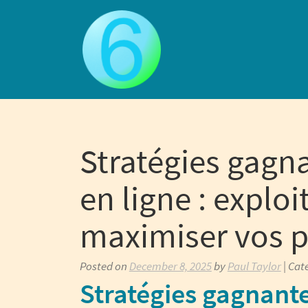
Skip
to
content
Stratégies gagn
en ligne : explo
maximiser vos p
Posted on
December 8, 2025
by
Paul Taylor
| Cat
Stratégies gagnante