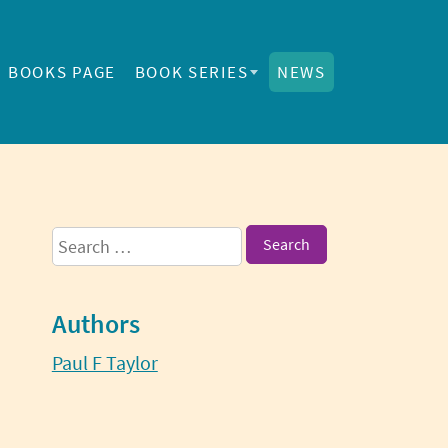
BOOKS PAGE
BOOK SERIES
NEWS
Sidebar
Search
for:
Authors
Paul F Taylor