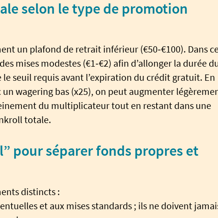
iale selon le type de promotion
t un plafond de retrait inférieur (€50‑€100). Dans c
 des mises modestes (€1‑€2) afin d’allonger la durée d
le seuil requis avant l’expiration du crédit gratuit. En
c un wagering bas (x25), on peut augmenter légèreme
pleinement du multiplicateur tout en restant dans une
kroll totale.
l” pour séparer fonds propres et
nts distincts :
entuelles et aux mises standards ; ils ne doivent jamai