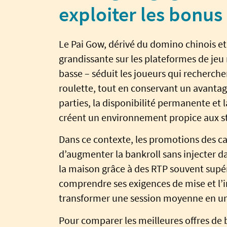
exploiter les bonus
Le Pai Gow, dérivé du domino chinois et
grandissante sur les plateformes de je
basse – séduit les joueurs qui recherch
roulette, tout en conservant un avantage
parties, la disponibilité permanente et l
créent un environnement propice aux st
Dans ce contexte, les promotions des ca
d’augmenter la bankroll sans injecter d
la maison grâce à des RTP souvent supér
comprendre ses exigences de mise et l’i
transformer une session moyenne en une
Pour comparer les meilleures offres de b