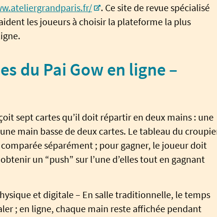
w.ateliergrandparis.fr/
. Ce site de revue spécialisé
ident les joueurs à choisir la plateforme la plus
ligne.
es du Pai Gow en ligne –
oit sept cartes qu’il doit répartir en deux mains : une
une main basse de deux cartes. Le tableau du croupie
 comparée séparément ; pour gagner, le joueur doit
 obtenir un “push” sur l’une d’elles tout en gagnant
ysique et digitale – En salle traditionnelle, le temps
aler ; en ligne, chaque main reste affichée pendant