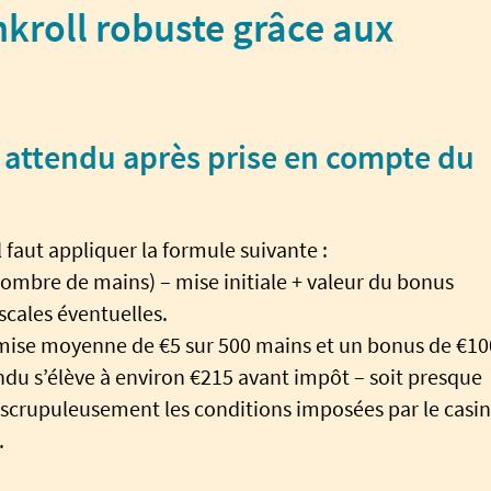
nkroll robuste grâce aux
t attendu après prise en compte du
 faut appliquer la formule suivante :
ombre de mains) – mise initiale + valeur du bonus
scales éventuelles.
 mise moyenne de €5 sur 500 mains et un bonus de €10
ndu s’élève à environ €215 avant impôt – soit presque
cte scrupuleusement les conditions imposées par le casi
.