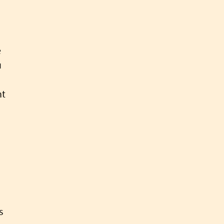
e
u
nt
s