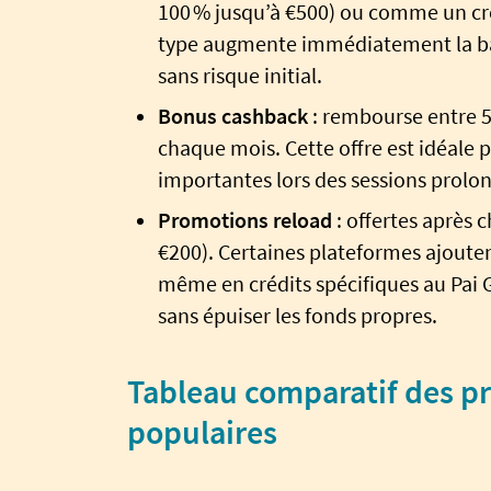
100 % jusqu’à €500) ou comme un cré
type augmente immédiatement la bank
sans risque initial.
Bonus cashback
: rembourse entre 5
chaque mois. Cette offre est idéale p
importantes lors des sessions prolon
Promotions reload
: offertes après 
€200). Certaines plateformes ajouten
même en crédits spécifiques au Pai 
sans épuiser les fonds propres.
Tableau comparatif des pr
populaires