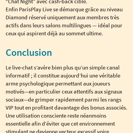
“Chat Night” avec cash‑back ciblé.
Enfin ParisPlay Live se démarque grâce au niveau
Diamond réservé uniquement aux membres très
actifs dans leurs salons multilingues — idéal pour
ceux qui aspirent déjà au sommet ultime.
Conclusion
Le live‑chat s’avère bien plus qu’un simple canal
informatif ; il constitue aujourd’hui une véritable
arme psychologique permettant aux joueurs
motivés—en particulier ceux attentifs aux signaux
sociaux—de grimper rapidement parmi les rangs
VIP tout en profitant davantage des bonus associés.
Une utilisation consciente reste néanmoins
essentielle afin d’éviter que cet environnement
stimulant ne devienne vecteur excessif voire