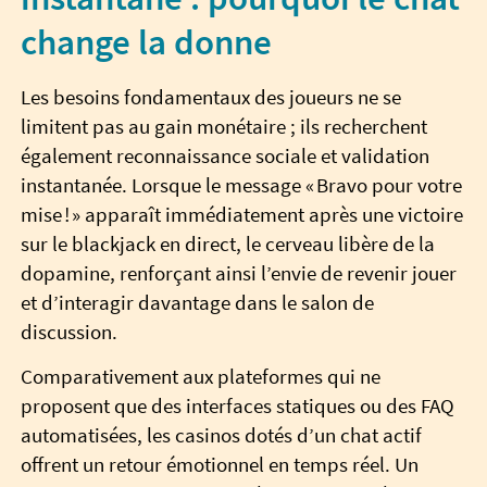
change la donne
Les besoins fondamentaux des joueurs ne se
limitent pas au gain monétaire ; ils recherchent
également reconnaissance sociale et validation
instantanée. Lorsque le message « Bravo pour votre
mise ! » apparaît immédiatement après une victoire
sur le blackjack en direct, le cerveau libère de la
dopamine, renforçant ainsi l’envie de revenir jouer
et d’interagir davantage dans le salon de
discussion.
Comparativement aux plateformes qui ne
proposent que des interfaces statiques ou des FAQ
automatisées, les casinos dotés d’un chat actif
offrent un retour émotionnel en temps réel. Un