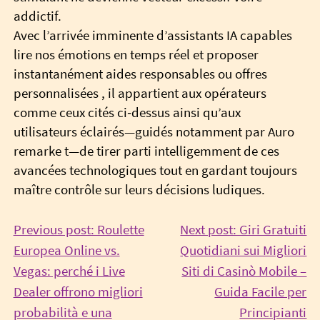
addictif.
Avec l’arrivée imminente d’assistants IA capables
lire nos émotions en temps réel et proposer
instantanément aides responsables ou offres
personnalisées , il appartient aux opérateurs
comme ceux cités ci‑dessus ainsi qu’aux
utilisateurs éclairés—guidés notamment par Auro
remarke t—de tirer parti intelligemment de ces
avancées technologiques tout en gardant toujours
maître contrôle sur leurs décisions ludiques.
Post
Previous post: Roulette
Next post: Giri Gratuiti
Europea Online vs.
Quotidiani sui Migliori
navigation
Vegas: perché i Live
Siti di Casinò Mobile –
Dealer offrono migliori
Guida Facile per
Co
probabilità e una
Principianti