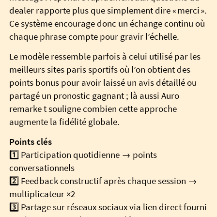
dealer rapporte plus que simplement dire « merci ».
Ce système encourage donc un échange continu où
chaque phrase compte pour gravir l’échelle.
Le modèle ressemble parfois à celui utilisé par les
meilleurs sites paris sportifs où l’on obtient des
points bonus pour avoir laissé un avis détaillé ou
partagé un pronostic gagnant ; là aussi Auro
remarke t souligne combien cette approche
augmente la fidélité globale.
Points clés
1️⃣ Participation quotidienne → points
conversationnels
2️⃣ Feedback constructif après chaque session →
multiplicateur ×2
3️⃣ Partage sur réseaux sociaux via lien direct fourni