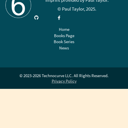
imprint provided by Paul Taylor.
© Paul Taylor, 2025.
Visit
Link
Follow
Like
Subscribe
GitHub
up
on
on
on
on
X
Facebook
YouTube
Home
LinkedIn
(Twitter)
Books Page
Book Series
News
© 2023-2026 Technocurve LLC. All Rights Reserved.
Privacy Policy