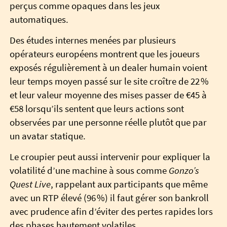
perçus comme opaques dans les jeux
automatiques.
Des études internes menées par plusieurs
opérateurs européens montrent que les joueurs
exposés régulièrement à un dealer humain voient
leur temps moyen passé sur le site croître de 22 %
et leur valeur moyenne des mises passer de €45 à
€58 lorsqu’ils sentent que leurs actions sont
observées par une personne réelle plutôt que par
un avatar statique.
Le croupier peut aussi intervenir pour expliquer la
volatilité d’une machine à sous comme
Gonzo’s
Quest Live
, rappelant aux participants que même
avec un RTP élevé (96 %) il faut gérer son bankroll
avec prudence afin d’éviter des pertes rapides lors
des phases hautement volatiles.