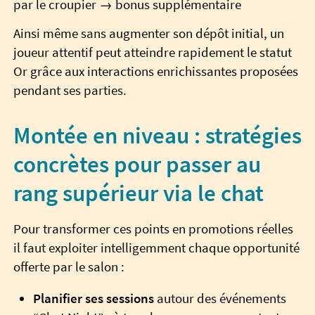
par le croupier → bonus supplémentaire
Ainsi même sans augmenter son dépôt initial, un
joueur attentif peut atteindre rapidement le statut
Or grâce aux interactions enrichissantes proposées
pendant ses parties.
Montée en niveau : stratégies
concrètes pour passer au
rang supérieur via le chat
Pour transformer ces points en promotions réelles
il faut exploiter intelligemment chaque opportunité
offerte par le salon :
Planifier ses sessions
autour des événements