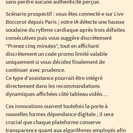
sans perdre aucune authenticité perçue.
Scénario prospectif : vous êtes connecté·e sur
Live
Baccarat
depuis Paris ; votre IA détecte une hausse
soudaine du rythme cardiaque après trois défaites
consécutives puis vous suggère discrètement
“Prenez cinq minutes”, tout en affichant
discrètement un code promo limité valable
uniquement si vous décidez finalement de
continuer avec prudence.
Ce type d’assistance pourrait être intégré
directement dans les recommandations
dynamiques affichées côté tableau vidéo…
Ces innovations ouvrent toutefois la porte à
nouvelles formes dépendance digitale ; il sera
crucial que chaque plateforme conserve
transparence quant aux algorithmes employés afin