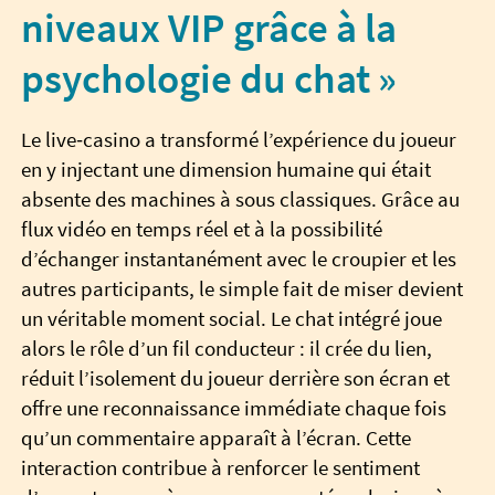
niveaux VIP grâce à la
psychologie du chat »
Le live‑casino a transformé l’expérience du joueur
en y injectant une dimension humaine qui était
absente des machines à sous classiques. Grâce au
flux vidéo en temps réel et à la possibilité
d’échanger instantanément avec le croupier et les
autres participants, le simple fait de miser devient
un véritable moment social. Le chat intégré joue
alors le rôle d’un fil conducteur : il crée du lien,
réduit l’isolement du joueur derrière son écran et
offre une reconnaissance immédiate chaque fois
qu’un commentaire apparaît à l’écran. Cette
interaction contribue à renforcer le sentiment