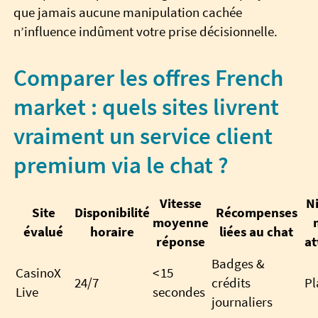
que jamais aucune manipulation cachée
n’influence indûment votre prise décisionnelle.
Comparer les offres French
market : quels sites livrent
vraiment un service client
premium via le chat ?
Vitesse
N
Site
Disponibilité
Récompenses
moyenne
évalué
horaire
liées au chat
réponse
at
Badges &
CasinoX
< 15
24/7
crédits
Pl
Live
secondes
journaliers