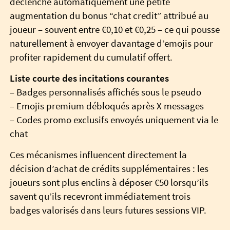
déclenche automatiquement une petite
augmentation du bonus “chat credit” attribué au
joueur – souvent entre €0,10 et €0,25 – ce qui pousse
naturellement à envoyer davantage d’emojis pour
profiter rapidement du cumulatif offert.
Liste courte des incitations courantes
– Badges personnalisés affichés sous le pseudo
– Emojis premium débloqués après X messages
– Codes promo exclusifs envoyés uniquement via le
chat
Ces mécanismes influencent directement la
décision d’achat de crédits supplémentaires : les
joueurs sont plus enclins à déposer €50 lorsqu’ils
savent qu’ils recevront immédiatement trois
badges valorisés dans leurs futures sessions VIP.