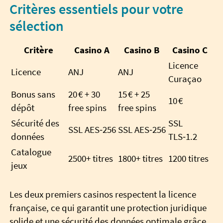
Critères essentiels pour votre
sélection
Critère
Casino A
Casino B
Casino C
Licence
Licence
ANJ
ANJ
Curaçao
Bonus sans
20 € + 30
15 € + 25
10 €
dépôt
free spins
free spins
Sécurité des
SSL
SSL AES‑256
SSL AES‑256
données
TLS‑1.2
Catalogue
2500+ titres
1800+ titres
1200 titres
jeux
Les deux premiers casinos respectent la licence
française, ce qui garantit une protection juridique
solide et une sécurité des données optimale grâce