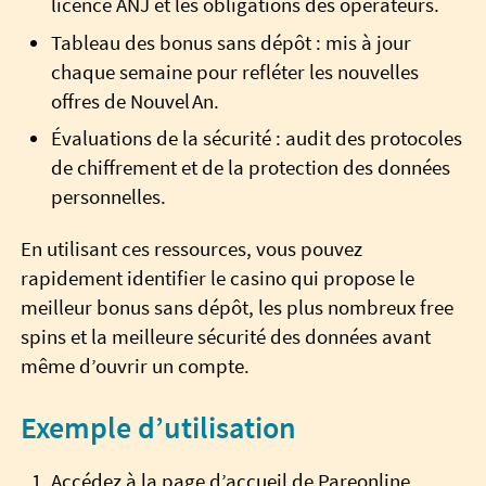
licence ANJ et les obligations des opérateurs.
Tableau des bonus sans dépôt : mis à jour
chaque semaine pour refléter les nouvelles
offres de Nouvel An.
Évaluations de la sécurité : audit des protocoles
de chiffrement et de la protection des données
personnelles.
En utilisant ces ressources, vous pouvez
rapidement identifier le casino qui propose le
meilleur bonus sans dépôt, les plus nombreux free
spins et la meilleure sécurité des données avant
même d’ouvrir un compte.
Exemple d’utilisation
Accédez à la page d’accueil de Pareonline.