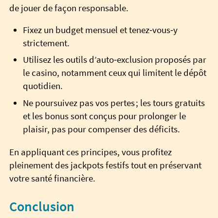
de jouer de façon responsable.
Fixez un budget mensuel et tenez‑vous‑y
strictement.
Utilisez les outils d’auto‑exclusion proposés par
le casino, notamment ceux qui limitent le dépôt
quotidien.
Ne poursuivez pas vos pertes ; les tours gratuits
et les bonus sont conçus pour prolonger le
plaisir, pas pour compenser des déficits.
En appliquant ces principes, vous profitez
pleinement des jackpots festifs tout en préservant
votre santé financière.
Conclusion