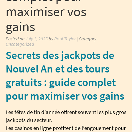
maximiser vos
gains
Posted on
July 1, 2025
by
Paul Taylor
| Category:
Uncategorized
Secrets des jackpots de
Nouvel An et des tours
gratuits : guide complet
pour maximiser vos gains
Les fêtes de fin d’année offrent souvent les plus gros
jackpots du secteur.
Les casinos en ligne profitent de l’engouement pour