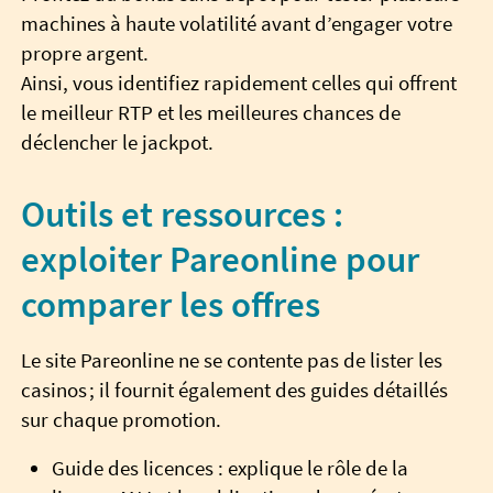
machines à haute volatilité avant d’engager votre
propre argent.
Ainsi, vous identifiez rapidement celles qui offrent
le meilleur RTP et les meilleures chances de
déclencher le jackpot.
Outils et ressources :
exploiter Pareonline pour
comparer les offres
Le site Pareonline ne se contente pas de lister les
casinos ; il fournit également des guides détaillés
sur chaque promotion.
Guide des licences : explique le rôle de la