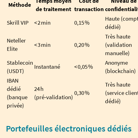
Temps moyen
Coût de
Niveau de
Méthode
de traitement
transaction
confidentiali
Haute (comp
Skrill VIP
< 2 min
0,15 %
dédié)
Très haute
Neteller
< 3 min
0,20 %
(validation
Elite
manuelle)
Stablecoin
Anonyme
Instantané
< 0,05 %
(USDT)
(blockchain)
IBAN
Très haute
dédié
24 h
0,30 %
(service clien
(banque
(pré‑validation)
dédié)
privée)
Portefeuilles électroniques dédiés