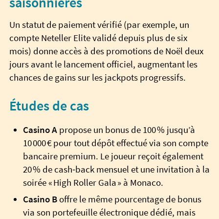
saisonnières
Un statut de paiement vérifié (par exemple, un
compte Neteller Elite validé depuis plus de six
mois) donne accès à des promotions de Noël deux
jours avant le lancement officiel, augmentant les
chances de gains sur les jackpots progressifs.
Études de cas
Casino A
propose un bonus de 100 % jusqu’à
10 000 € pour tout dépôt effectué via son compte
bancaire premium. Le joueur reçoit également
20 % de cash‑back mensuel et une invitation à la
soirée « High Roller Gala » à Monaco.
Casino B
offre le même pourcentage de bonus
via son portefeuille électronique dédié, mais