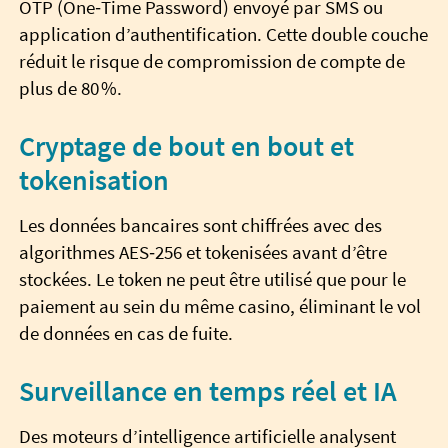
OTP (One‑Time Password) envoyé par SMS ou
application d’authentification. Cette double couche
réduit le risque de compromission de compte de
plus de 80 %.
Cryptage de bout en bout et
tokenisation
Les données bancaires sont chiffrées avec des
algorithmes AES‑256 et tokenisées avant d’être
stockées. Le token ne peut être utilisé que pour le
paiement au sein du même casino, éliminant le vol
de données en cas de fuite.
Surveillance en temps réel et IA
Des moteurs d’intelligence artificielle analysent