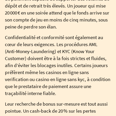
dépôt et de retrait très élevés. Un joueur qui mise
20 000 € en une soirée attend que le fonds arrive sur
son compte de jeu en moins de cinq minutes, sous
peine de perdre son élan.
Confidentialité et conformité sont également au
cœur de leurs exigences. Les procédures AML
(Anti‑Money‑Laundering) et KYC (Know Your
Customer) doivent être à la fois strictes et fluides,
afin d’éviter les blocages inutiles. Certains joueurs
préfèrent même les casinos en ligne sans
verification ou casino en ligne sans kyc, à condition
que le prestataire de paiement assure une
traçabilité interne fiable.
Leur recherche de bonus sur‑mesure est tout aussi
pointue. Un cash‑back de 20 % sur les pertes