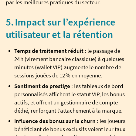
par les meilleures pratiques du secteur.
5. Impact sur l’expérience
utilisateur et la rétention
Temps de traitement réduit
: le passage de
24 h (virement bancaire classique) à quelques
minutes (wallet VIP) augmente le nombre de
sessions jouées de 12 % en moyenne.
Sentiment de prestige
: les tableaux de bord
personnalisés affichent le statut VIP, les bonus
actifs, et offrent un gestionnaire de compte
dédié, renforçant l’attachement à la marque.
Influence des bonus sur le churn
: les joueurs
bénéficiant de bonus exclusifs voient leur taux