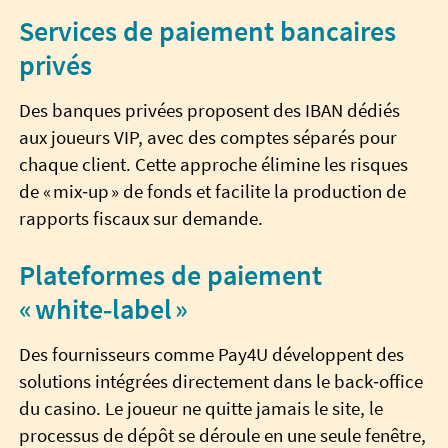
Services de paiement bancaires
privés
Des banques privées proposent des IBAN dédiés
aux joueurs VIP, avec des comptes séparés pour
chaque client. Cette approche élimine les risques
de « mix‑up » de fonds et facilite la production de
rapports fiscaux sur demande.
Plateformes de paiement
« white‑label »
Des fournisseurs comme Pay4U développent des
solutions intégrées directement dans le back‑office
du casino. Le joueur ne quitte jamais le site, le
processus de dépôt se déroule en une seule fenêtre,