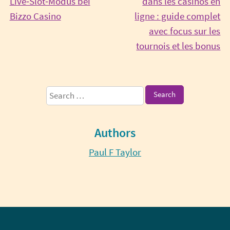
Live‑Slot‑Modus bei
dans les casinos en
Continue
Bizzo Casino
ligne : guide complet
Reading
avec focus sur les
Co
tournois et les bonus
Re
Sidebar
Search
for:
Authors
Paul F Taylor