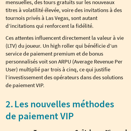
mensuelles, des tours gratuits sur les nouveaux
titres à volatilité élevée, voire des invitations à des
tournois privés à Las Vegas, sont autant
d’incitations qui renforcent la fidélité.
Ces attentes influencent directement la valeur à vie
(LTV) du joueur. Un high roller qui bénéficie d’un
service de paiement premium et de bonus
personnalisés voit son ARPU (Average Revenue Per
User) multiplié par trois à cinq, ce qui justifie
l’investissement des opérateurs dans des solutions
de paiement VIP.
2. Les nouvelles méthodes
de paiement VIP