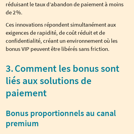
réduisant le taux d’abandon de paiement à moins
de 2 %.
Ces innovations répondent simultanément aux
exigences de rapidité, de coût réduit et de
confidentialité, créant un environnement où les
bonus VIP peuvent être libérés sans friction.
3. Comment les bonus sont
liés aux solutions de
paiement
Bonus proportionnels au canal
premium