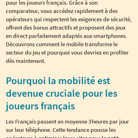
pour les joueurs français. Grâce à son
comparateur, vous accédez rapidement à des
opérateurs qui respectent les exigences de sécurité,
offrent des bonus attractifs et proposent des jeux
en direct parfaitement adaptés aux smartphones.
Découvrons comment le mobile transforme le
secteur du jeu et pourquoi vous devriez en profiter
dès maintenant.
Pourquoi la mobilité est
devenue cruciale pour les
joueurs français
Les Français passent en moyenne 3 heures par jour
sur leur téléphone. Cette tendance pousse les