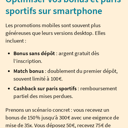
sportifs sur smartphone
Les promotions mobiles sont souvent plus
généreuses que leurs versions desktop. Elles
incluent :
Bonus sans dépôt
: argent gratuit dès
l’inscription.
Match bonus
: doublement du premier dépôt,
souvent limité à 100 €.
Cashback sur paris sportifs
: remboursement
partiel des mises perdues.
Prenons un scénario concret : vous recevez un
bonus de 150 % jusqu’à 300 € avec une exigence de
mise de 35x. Vous déposez 50 €, recevez 75 € de