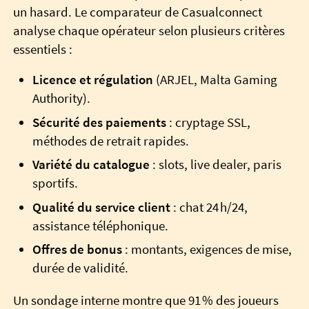
un hasard. Le comparateur de Casualconnect
analyse chaque opérateur selon plusieurs critères
essentiels :
Licence et régulation
(ARJEL, Malta Gaming
Authority).
Sécurité des paiements
: cryptage SSL,
méthodes de retrait rapides.
Variété du catalogue
: slots, live dealer, paris
sportifs.
Qualité du service client
: chat 24 h/24,
assistance téléphonique.
Offres de bonus
: montants, exigences de mise,
durée de validité.
Un sondage interne montre que 91 % des joueurs