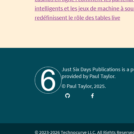
navigation
intelligents et les jeux de machine à sou
Cont
redéfinissent le rôle des tables live
Read
Just Six Days Publications is a 
provided by Paul Taylor.
© Paul Taylor, 2025.
Visit
Link
Follow
Like
Subscribe
GitHub
up
on
on
on
on
X
Facebook
YouTube
LinkedIn
(Twitter)
© 2023-2026 Technocurve LLC. All Rights Reserve