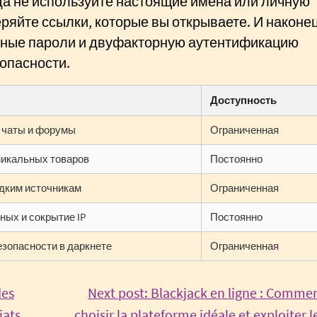
да не используйте настоящие имена или личную
ряйте ссылки, которые вы открываете. И наконец
жные пароли и двуфакторную аутентификацию
опасности.
Доступность
 чаты и форумы
Ограниченная
икальных товаров
Постоянно
едким источникам
Ограниченная
ных и сокрытие IP
Постоянно
езопасности в даркнете
Ограниченная
des
Next post: Blackjack en ligne : Comme
iats
choisir la plateforme idéale et exploiter l