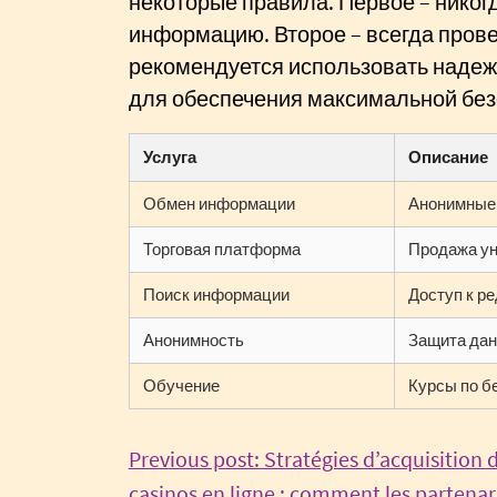
некоторые правила. Первое – никог
информацию. Второе – всегда прове
рекомендуется использовать наде
для обеспечения максимальной без
Услуга
Описание
Обмен информации
Анонимные
Торговая платформа
Продажа ун
Поиск информации
Доступ к р
Анонимность
Защита дан
Обучение
Курсы по б
Post
Previous post: Stratégies d’acquisition 
casinos en ligne : comment les partenar