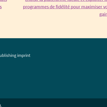
s
programmes de fidélité pour maximiser v
inue
gai
ing
publishing imprint
d.