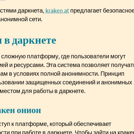
остями даркнета,
kraken at
предлагает безопасно
анонимной сети.
 в даркнете
 сложную платформу, где пользователи могут
й и ресурсами. Эта система позволяет получат
рам в условиях полной анонимности. Принцип
льзовании защищенных соединений и анонимных
 местом для работы в даркнете.
акен онион
ступ к платформе, который обеспечивает
ти при работе в даркнете. Чтобы зайти на краке