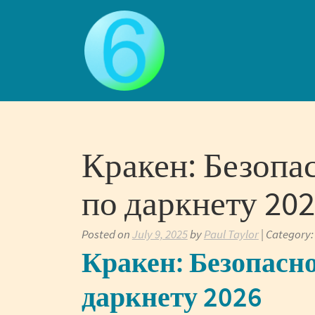
Skip
to
content
Кракен: Безопа
по даркнету 20
Posted on
July 9, 2025
by
Paul Taylor
| Category
Кракен: Безопасно
даркнету 2026