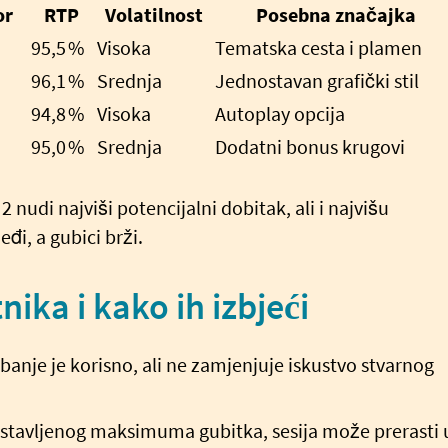
or
RTP
Volatilnost
Posebna značajka
95,5 %
Visoka
Tematska cesta i plamen
96,1 %
Srednja
Jednostavan grafički stil
94,8 %
Visoka
Autoplay opcija
95,0 %
Srednja
Dodatni bonus krugovi
nudi najviši potencijalni dobitak, ali i najvišu
eđi, a gubici brži.
ika i kako ih izbjeći
banje je korisno, ali ne zamjenjuje iskustvo stvarnog
ostavljenog maksimuma gubitka, sesija može prerasti 