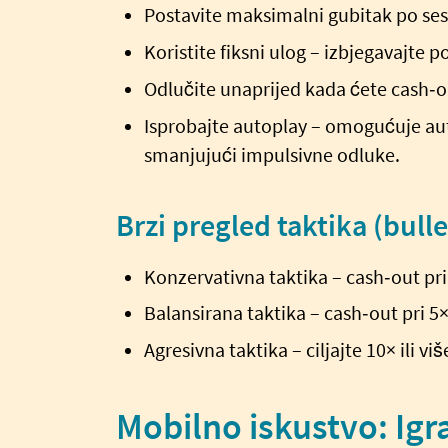
Postavite maksimalni gubitak po sesi
Koristite fiksni ulog – izbjegavajte 
Odlučite unaprijed kada ćete cash‑out 
Isprobajte autoplay – omogućuje au
smanjujući impulsivne odluke.
Brzi pregled taktika (bullet
Konzervativna taktika – cash‑out pri
Balansirana taktika – cash‑out pri 5
Agresivna taktika – ciljajte 10× ili v
Mobilno iskustvo: Igr