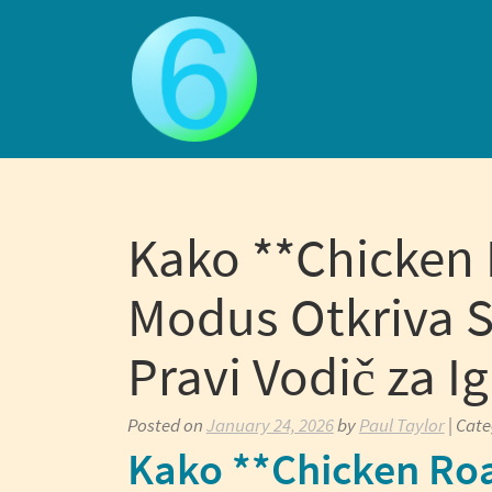
Skip
to
content
Kako **Chicken
Modus Otkriva S
Pravi Vodič za I
Posted on
January 24, 2026
by
Paul Taylor
| Cat
Kako **Chicken Ro