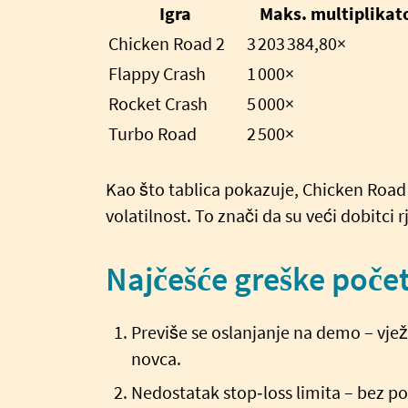
Igra
Maks. multiplikat
Chicken Road 2
3 203 384,80×
Flappy Crash
1 000×
Rocket Crash
5 000×
Turbo Road
2 500×
Kao što tablica pokazuje, Chicken Road 2 
volatilnost. To znači da su veći dobitci rj
Najčešće greške početn
Previše se oslanjanje na demo – vjež
novca.
Nedostatak stop‑loss limita – bez p