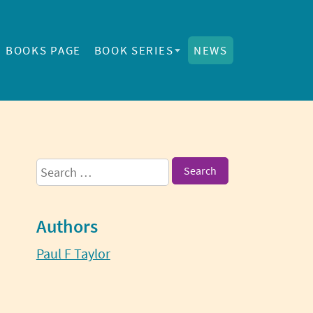
BOOKS PAGE
BOOK SERIES
NEWS
Sidebar
Search
for:
Authors
Paul F Taylor