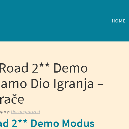
HOME
 Road 2** Demo
amo Dio Igranja –
grače
egory:
Uncategorized
ad 2** Demo Modus