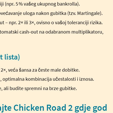
ji (npr. 5 % vašeg ukupnog bankrolla).
povećavanje uloga nakon gubitka (tzv. Martingale).
– npr. 2× ili 3×, ovisno o vašoj toleranciji rizika.
tomatski cash‑out na odabranom multiplikatoru,
 lista)
 2×, veća šansa za česte male dobitke.
×, optimalna kombinacija učestalosti i iznosa.
iše, ali budite spremni na brze gubitke.
ajte Chicken Road 2 gdje god