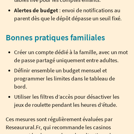
Alertes de budget
: envoi de notifications au
parent dès que le dépôt dépasse un seuil fixé.
Bonnes pratiques familiales
Créer un compte dédié à la famille, avec un mot
de passe partagé uniquement entre adultes.
Définir ensemble un budget mensuel et
programmer les limites dans le tableau de
bord.
Utiliser les filtres d’accès pour désactiver les
jeux de roulette pendant les heures d’étude.
Ces mesures sont régulièrement évaluées par
Reseaurural.Fr, qui recommande les casinos