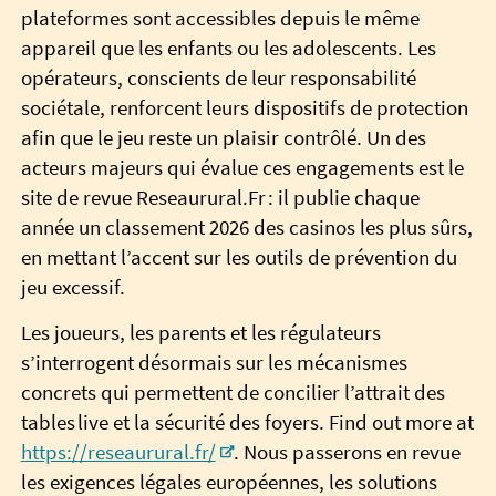
plateformes sont accessibles depuis le même
appareil que les enfants ou les adolescents. Les
opérateurs, conscients de leur responsabilité
sociétale, renforcent leurs dispositifs de protection
afin que le jeu reste un plaisir contrôlé. Un des
acteurs majeurs qui évalue ces engagements est le
site de revue Reseaurural.Fr : il publie chaque
année un classement 2026 des casinos les plus sûrs,
en mettant l’accent sur les outils de prévention du
jeu excessif.
Les joueurs, les parents et les régulateurs
s’interrogent désormais sur les mécanismes
concrets qui permettent de concilier l’attrait des
tables live et la sécurité des foyers. Find out more at
https://reseaurural.fr/
. Nous passerons en revue
les exigences légales européennes, les solutions