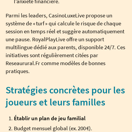
l’anxiété financière.
Parmi les leaders, CasinoLuxeLive propose un
système de « turf » qui calcule le risque de chaque
session en temps réel et suggère automatiquement
une pause. RoyalPlayLive offre un support
multilingue dédié aux parents, disponible 24/7. Ces
initiatives sont régulièrement citées par
Reseaurural.Fr comme modèles de bonnes
pratiques.
Stratégies concrètes pour les
joueurs et leurs familles
Établir un plan de jeu familial
Budget mensuel global (ex. 200 €).