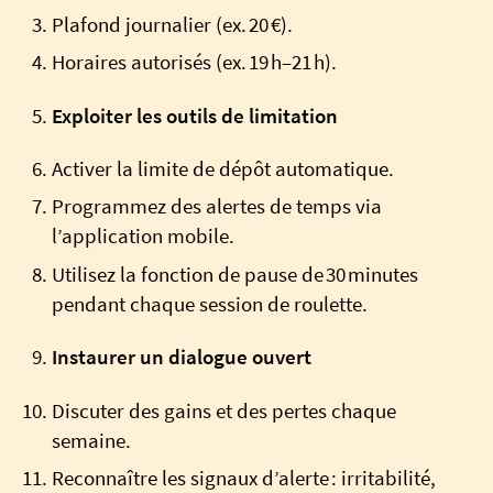
Plafond journalier (ex. 20 €).
Horaires autorisés (ex. 19 h–21 h).
Exploiter les outils de limitation
Activer la limite de dépôt automatique.
Programmez des alertes de temps via
l’application mobile.
Utilisez la fonction de pause de 30 minutes
pendant chaque session de roulette.
Instaurer un dialogue ouvert
Discuter des gains et des pertes chaque
semaine.
Reconnaître les signaux d’alerte : irritabilité,