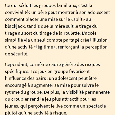
Ce qui séduit les groupes familiaux, c’est la
convivialité : un père peut montrer à son adolescent
comment placer une mise sur le « split » au
blackjack, tandis que la mère suit le tirage du
tirage au sort du tirage de la roulette. L’accès
simplifié via un seul compte partagé crée l’illusion
d’une activité « légitime », renforçant la perception
de sécurité.
Cependant, ce même cadre génère des risques
spécifiques. Les jeux en groupe favorisent
l’influence des pairs ; un adolescent peut être
encouragé à augmenter sa mise pour suivre le
rythme du groupe. De plus, la visibilité permanente
du croupier rend le jeu plus attractif pour les
jeunes, qui perçoivent le live comme un spectacle
plutôt qu’une activité à risque.