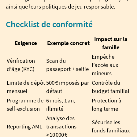
ainsi que leurs politiques de jeu responsable.
Checklist de conformité
Impact sur la
Exigence
Exemple concret
famille
Empêche
Vérification
Scan du
l’accès aux
d’âge (KYC)
passeport + selfie
mineurs
Limite de dépôt
500 € imposés par
Contrôle du
mensuel
défaut
budget familial
Programme de
6 mois, 1 an,
Protection à
self‑exclusion
illimité
long terme
Analyse des
Sécurise les
Reporting AML
transactions
fonds familiaux
> 10 000 €