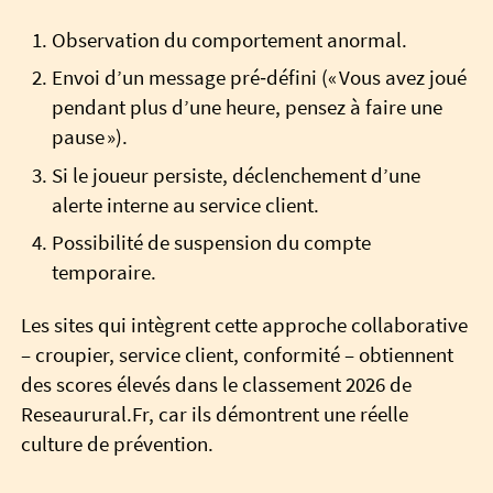
Observation du comportement anormal.
Envoi d’un message pré‑défini (« Vous avez joué
pendant plus d’une heure, pensez à faire une
pause »).
Si le joueur persiste, déclenchement d’une
alerte interne au service client.
Possibilité de suspension du compte
temporaire.
Les sites qui intègrent cette approche collaborative
– croupier, service client, conformité – obtiennent
des scores élevés dans le classement 2026 de
Reseaurural.Fr, car ils démontrent une réelle
culture de prévention.