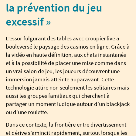
la prévention du jeu
excessif »
L’essor fulgurant des tables avec croupier live a
bouleversé le paysage des casinos en ligne. Grâce à
la vidéo en haute définition, aux chats instantanés
et à la possibilité de placer une mise comme dans
un vrai salon de jeu, les joueurs découvrent une
immersion jamais atteinte auparavant. Cette
technologie attire non seulement les solitaires mais
aussi les groupes familiaux qui cherchent à
partager un moment ludique autour d’un blackjack
ou d’une roulette.
Dans ce contexte, la frontière entre divertissement
et dérive s’amincit rapidement, surtout lorsque les