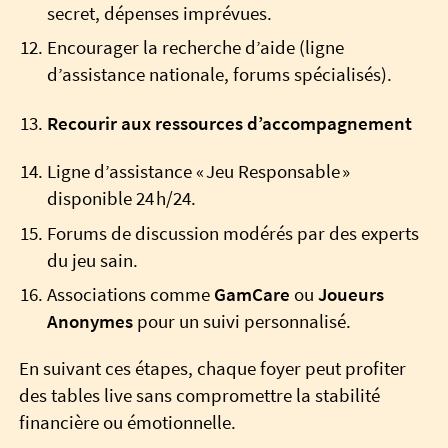
secret, dépenses imprévues.
Encourager la recherche d’aide (ligne
d’assistance nationale, forums spécialisés).
Recourir aux ressources d’accompagnement
Ligne d’assistance « Jeu Responsable »
disponible 24 h/24.
Forums de discussion modérés par des experts
du jeu sain.
Associations comme
GamCare
ou
Joueurs
Anonymes
pour un suivi personnalisé.
En suivant ces étapes, chaque foyer peut profiter
des tables live sans compromettre la stabilité
financière ou émotionnelle.