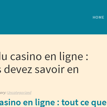
HOME
 casino en ligne :
 devez savoir en
gory:
Uncategorized
sino en ligne : tout ce que