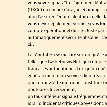
vous voyez apparaître l’agrément Malt
(UKGC) ou encore Curaçao eGaming – c
afin d’assurer l’équité aléatoire réelle 
vous devez également vérifier si vos fo
compte opérationnel du site.Juste parce
automatiquement sécurité absolue ; c’est
ci…
La réputation se mesure surtout grâce 
telles que Basketnews.Net, qui compile 
françaises authentiques.Lorsqu’un opérat
généralement d’un service client réacti
que retrait.Cette métrique constitue so
douteuses.Inversement,
un taux inférieur signale fréquemment 
lors d’incidents critiques.Soyez donc a