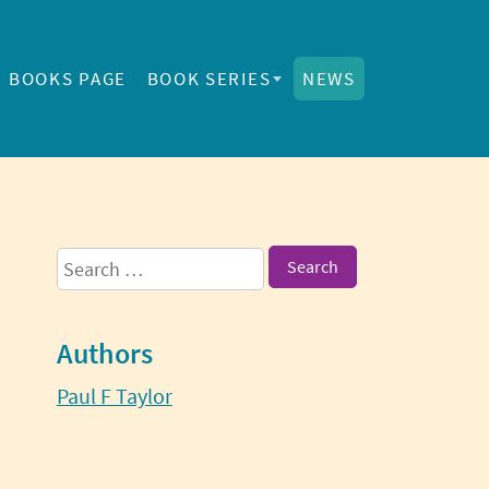
BOOKS PAGE
BOOK SERIES
NEWS
Sidebar
Search
for:
Authors
Paul F Taylor