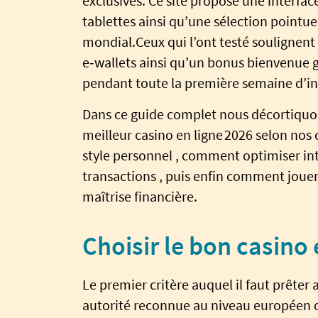
exclusives. Ce site propose une interfa
tablettes ainsi qu’une sélection pointu
mondial.Ceux qui l’ont testé soulignent
e‑wallets ainsi qu’un bonus bienvenue 
pendant toute la première semaine d’ins
Dans ce guide complet nous décortiquon
meilleur casino en ligne 2026 selon nos c
style personnel , comment optimiser in
transactions , puis enfin comment jouer 
maîtrise financière.
Choisir le bon casino 
Le premier critère auquel il faut prêter a
autorité reconnue au niveau européen 