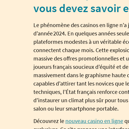
vous devez savoir 
Le phénomène des casinos en ligne n’a 
d’année 2024. En quelques années seule
plateformes modestes à un véritable écos
connectent chaque mois. Cette explosion 
massive des offres promotionnelles et u
joueurs français soucieux d’équité et de
massivement dans le graphisme haute dé
capables d’attirer tant les novices que 
techniques, l’État français renforce co
d’instaurer un climat plus sûr pour tous
salon ou leur smartphone portable.
Découvrez le
nouveau casino en ligne
qu