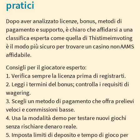
pratici
Dopo aver analizzato licenze, bonus, metodi di
pagamento e supporto, è chiaro che affidarsi a una
classifica esperta come quella di Thistimeimvoting
è il modo più sicuro per trovare un casino non AAMS
affidabile.
Consigli per il giocatore esperto:
1. Verifica sempre la licenza prima di registrarti.
2. Leggi i termini del bonus; controlla i requisiti di
wagering.
3. Scegli un metodo di pagamento che offra prelievi
veloci e commissioni basse.
4. Usa la modalità demo per testare nuovi giochi
senza rischiare denaro reale.
5. Imposta limiti di deposito e tempo di gioco per