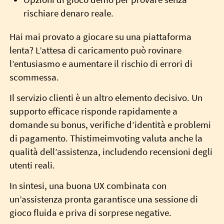
rischiare denaro reale.
Hai mai provato a giocare su una piattaforma
lenta? L’attesa di caricamento può rovinare
l’entusiasmo e aumentare il rischio di errori di
scommessa.
Il servizio clienti è un altro elemento decisivo. Un
supporto efficace risponde rapidamente a
domande su bonus, verifiche d’identità e problemi
di pagamento. Thistimeimvoting valuta anche la
qualità dell’assistenza, includendo recensioni degli
utenti reali.
In sintesi, una buona UX combinata con
un’assistenza pronta garantisce una sessione di
gioco fluida e priva di sorprese negative.