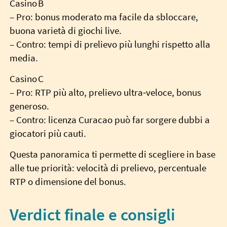
Casino B
– Pro: bonus moderato ma facile da sbloccare,
buona varietà di giochi live.
– Contro: tempi di prelievo più lunghi rispetto alla
media.
Casino C
– Pro: RTP più alto, prelievo ultra‑veloce, bonus
generoso.
– Contro: licenza Curacao può far sorgere dubbi a
giocatori più cauti.
Questa panoramica ti permette di scegliere in base
alle tue priorità: velocità di prelievo, percentuale
RTP o dimensione del bonus.
Verdict finale e consigli