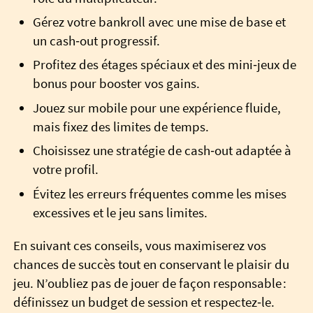
Gérez votre bankroll avec une mise de base et
un cash‑out progressif.
Profitez des étages spéciaux et des mini‑jeux de
bonus pour booster vos gains.
Jouez sur mobile pour une expérience fluide,
mais fixez des limites de temps.
Choisissez une stratégie de cash‑out adaptée à
votre profil.
Évitez les erreurs fréquentes comme les mises
excessives et le jeu sans limites.
En suivant ces conseils, vous maximiserez vos
chances de succès tout en conservant le plaisir du
jeu. N’oubliez pas de jouer de façon responsable :
définissez un budget de session et respectez‑le.