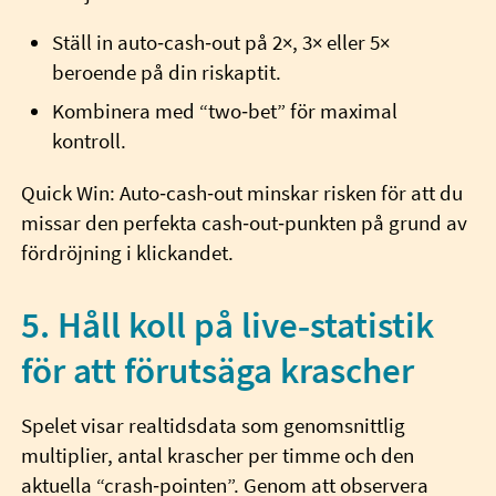
Ställ in auto‑cash‑out på 2×, 3× eller 5×
beroende på din riskaptit.
Kombinera med “two‑bet” för maximal
kontroll.
Quick Win: Auto‑cash‑out minskar risken för att du
missar den perfekta cash‑out‑punkten på grund av
fördröjning i klickandet.
5. Håll koll på live‑statistik
för att förutsäga krascher
Spelet visar realtidsdata som genomsnittlig
multiplier, antal krascher per timme och den
aktuella “crash‑pointen”. Genom att observera