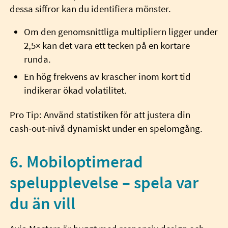
dessa siffror kan du identifiera mönster.
Om den genomsnittliga multipliern ligger under
2,5× kan det vara ett tecken på en kortare
runda.
En hög frekvens av krascher inom kort tid
indikerar ökad volatilitet.
Pro Tip: Använd statistiken för att justera din
cash‑out‑nivå dynamiskt under en spelomgång.
6. Mobiloptimerad
spelupplevelse – spela var
du än vill