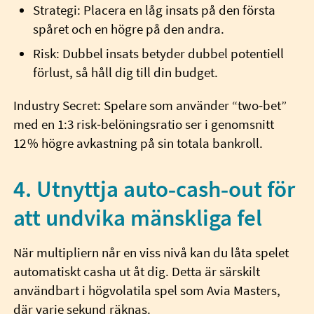
Strategi: Placera en låg insats på den första
spåret och en högre på den andra.
Risk: Dubbel insats betyder dubbel potentiell
förlust, så håll dig till din budget.
Industry Secret: Spelare som använder “two‑bet”
med en 1:3 risk‑belöningsratio ser i genomsnitt
12 % högre avkastning på sin totala bankroll.
4. Utnyttja auto‑cash‑out för
att undvika mänskliga fel
När multipliern når en viss nivå kan du låta spelet
automatiskt casha ut åt dig. Detta är särskilt
användbart i högvolatila spel som Avia Masters,
där varje sekund räknas.