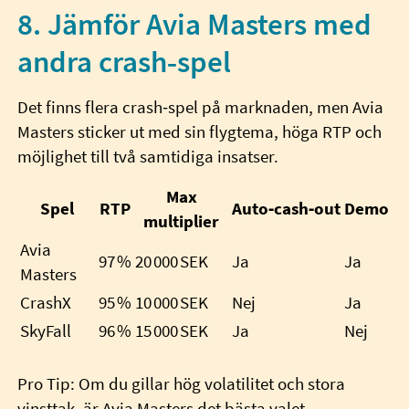
8. Jämför Avia Masters med
andra crash‑spel
Det finns flera crash‑spel på marknaden, men Avia
Masters sticker ut med sin flygtema, höga RTP och
möjlighet till två samtidiga insatser.
Max
Spel
RTP
Auto‑cash‑out
Demo
multiplier
Avia
97 %
20 000 SEK
Ja
Ja
Masters
CrashX
95 %
10 000 SEK
Nej
Ja
SkyFall
96 %
15 000 SEK
Ja
Nej
Pro Tip: Om du gillar hög volatilitet och stora
vinsttak, är Avia Masters det bästa valet.