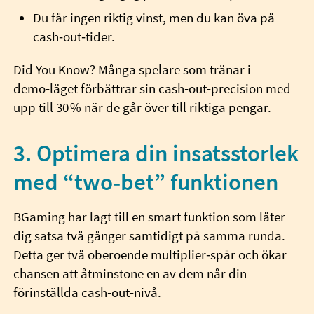
Du får ingen riktig vinst, men du kan öva på
cash‑out‑tider.
Did You Know? Många spelare som tränar i
demo‑läget förbättrar sin cash‑out‑precision med
upp till 30 % när de går över till riktiga pengar.
3. Optimera din insatsstorlek
med “two‑bet” funktionen
BGaming har lagt till en smart funktion som låter
dig satsa två gånger samtidigt på samma runda.
Detta ger två oberoende multiplier‑spår och ökar
chansen att åtminstone en av dem når din
förinställda cash‑out‑nivå.