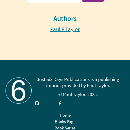
for:
Authors
Paul F Taylor
Just Six Days Publications is a publishing
imprint provided by Paul Taylor.
© Paul Taylor, 2025.
Visit
Link
Follow
Like
Subscribe
GitHub
up
on
on
on
on
X
Facebook
YouTube
Home
LinkedIn
(Twitter)
Books Page
Book Series