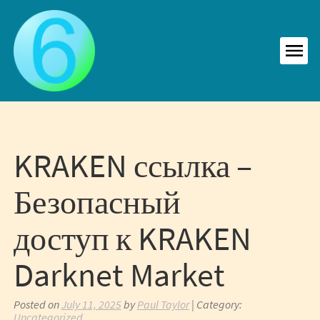
Skip
to
content
MEN
KRAKEN ссылка –
Безопасный
доступ к KRAKEN
Darknet Market
Posted on
July 11, 2025
by
Paul Taylor
| Category:
Uncategorized