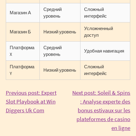
Средний
Сложный
Магазин А
уровень
интерфейс
Усложненный
Магазин Б
Низкий уровень
доступ
Платформа
Средний
Удобная навигация
X
уровень
Платформа
Сложный
Низкий уровень
Y
интерфейс
Post
Previous post: Expert
Next post: Soleil & Spins
Slot Playbook at Win
: Analyse experte des
navigation
Continue
Diggers Uk Com
bonus estivaux sur les
Reading
plateformes de casino
Co
en ligne