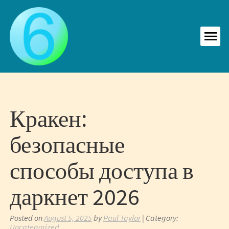
Skip
to
content
MEN
Кракен:
безопасные
способы доступа в
даркнет 2026
Posted on
August 5, 2025
by
Paul Taylor
| Category:
Uncategorized